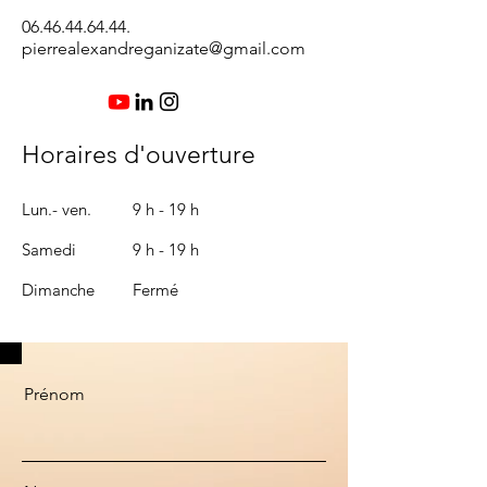
06.46.44.64.44
.
pierrealexandreganizate@gmail.com
Horaires d'ouverture
Lun.- ven.
9 h - 19 h
Samedi
​9 h - 19 h
​Dimanche
Fermé
Prénom